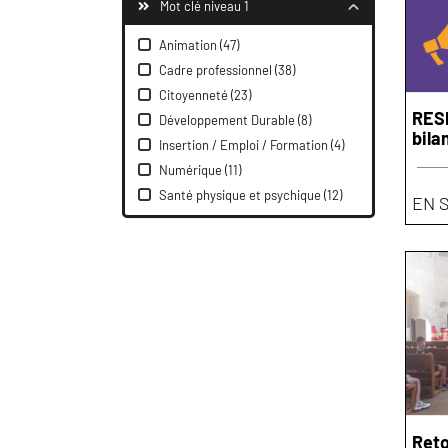
Mot clé niveau 1
Animation
(47)
Cadre professionnel
(38)
Citoyenneté
(23)
RESP
Développement Durable
(8)
bila
Insertion / Emploi / Formation
(4)
Numérique
(11)
Santé physique et psychique
(12)
EN 
Reto