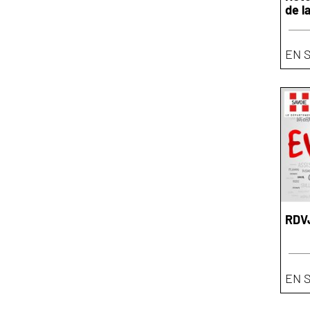
de la
EN 
RDVJ
EN 